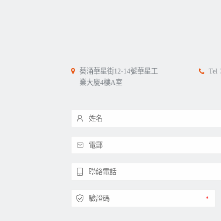
葵涌華星街12-14號華星工
Tel
業大廈4樓A室