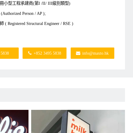
型工程承建商(第I /II/ III級別類型)
horized Person / AP );
gistered Structural Engineer / RSE )
ding Surveyor / BS)
3495 5838 Whatsapp：6210 5838
 5838
+852 3495 5838
info@maxto.hk
nfo@maxto.hk