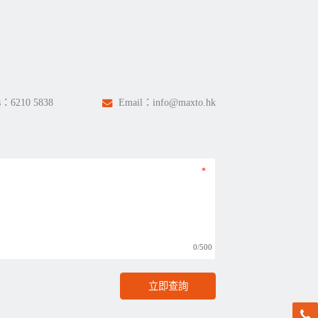
s：
6210 5838
Email：
info@maxto.hk
0/500
立即查詢