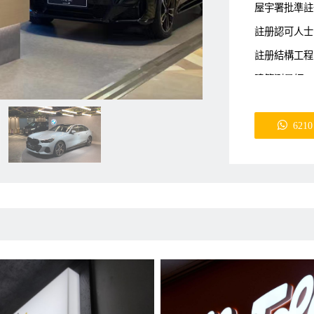
屋宇署批準註冊小
註册認可人士 (Aut
註册結構工程師 ( Re
建築測量師 (Buil
查詢熱線: 
6210
email: i