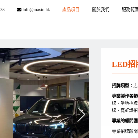
838
info@maxto.hk
產品項目
關於我們
服務範
LED招
招牌類型：
店
專業製作各類
牌、坐地招牌
牌、霓虹燈招
專業的顧問團
專業招牌顧問