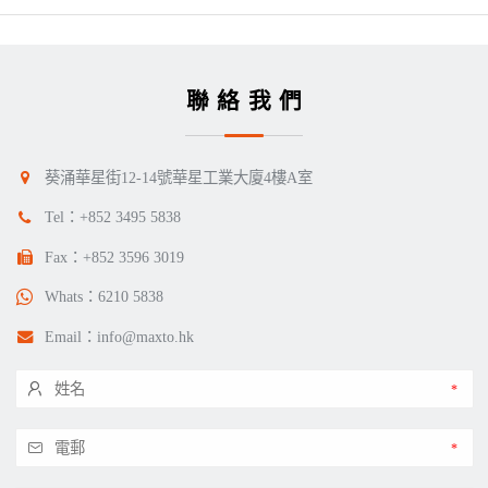
聯絡我們
葵涌華星街12-14號華星工業大廈4樓A室
Tel：
+852 3495 5838
Fax：+852 3596 3019
Whats：
6210 5838
Email：
info@maxto.hk