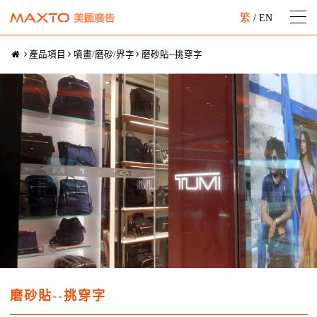
繁
/
EN
產品項目
噴畫/磨砂/界字
磨砂貼--挑穿字
磨砂貼--挑穿字