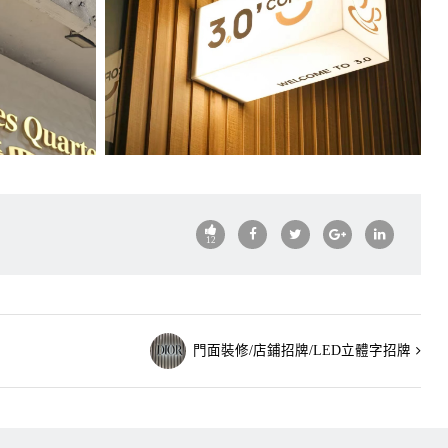
12
門面裝修/店鋪招牌/LED立體字招牌