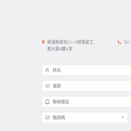
葵涌華星街12-14號華星工
Tel
業大廈4樓A室