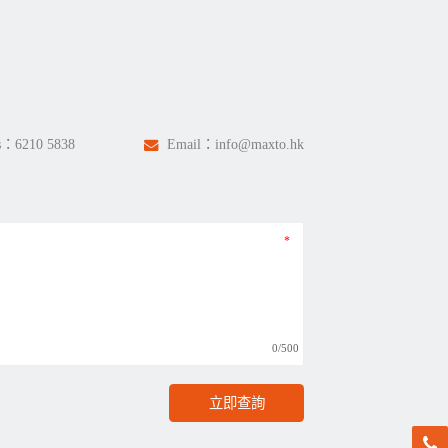
s：
6210 5838
Email：
info@maxto.hk
0/500
立即查詢