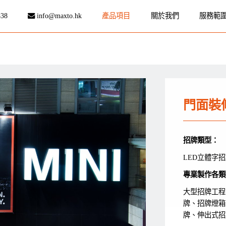
838
info@maxto.hk
產品項目
關於我們
服務範
門面裝
招牌類型：
LED立體字
專業製作各類
大型招牌工程
牌、招牌燈箱
牌、伸出式招