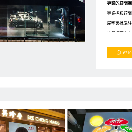
專業的顧問團
專業招牌顧問
屋宇署批準註冊小
註册認可人士 (Aut
註册結構工程師 ( Re
6210
建築測量師 (Buil
查詢熱線:
Whatsap
email: i