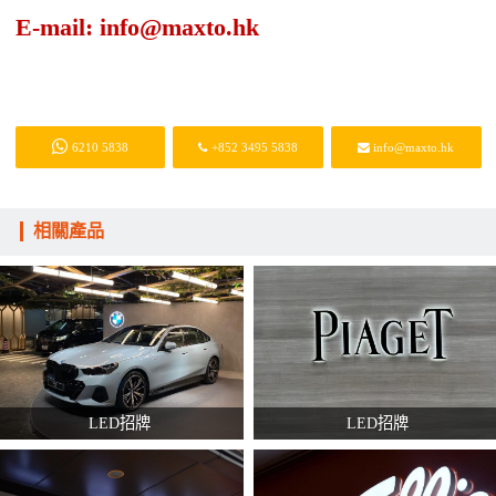
E-mail: info@maxto.hk
6210 5838
+852 3495 5838
info@maxto.hk
相關產品
LED招牌
LED招牌