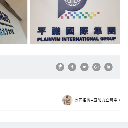
12
公司招牌--亞加力立體字