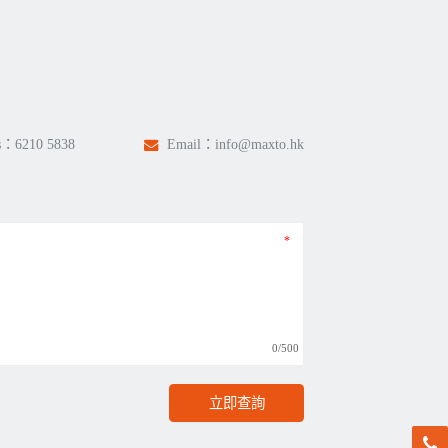
s：
6210 5838
Email：
info@maxto.hk
0/500
立即查詢