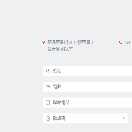
葵涌華星街12-14號華星工
Tel
業大廈4樓A室