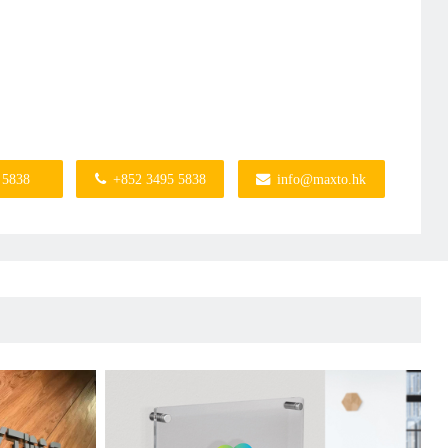
 5838
+852 3495 5838
info@maxto.hk