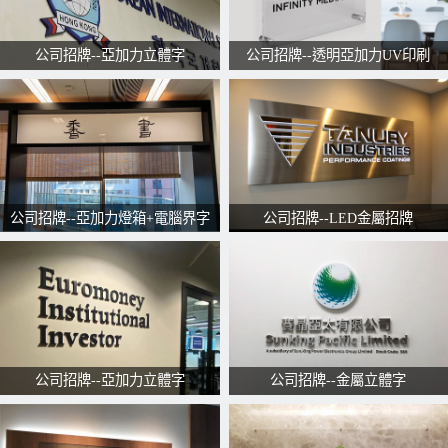
公司招牌--亞加力立體字
公司招牌--透明亞加力UV印刷
公司招牌--亞加力燈箱+電腦界字
公司招牌--LED金屬招牌
公司招牌--亞加力立體字
公司招牌--金屬立體字