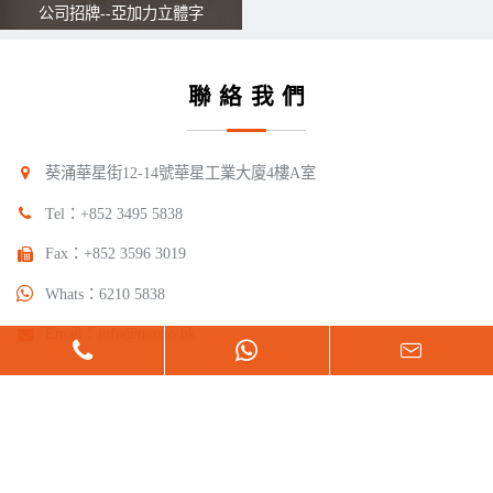
公司招牌--亞加力立體字
聯絡我們
葵涌華星街12-14號華星工業大廈4樓A室
Tel：
+852 3495 5838
Fax：+852 3596 3019
Whats：
6210 5838
Email：
info@maxto.hk