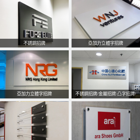
不銹鋼招牌
亞加力立體字招牌
亞加力立體字招牌
不銹鋼招牌/金屬招牌/凸字招牌/