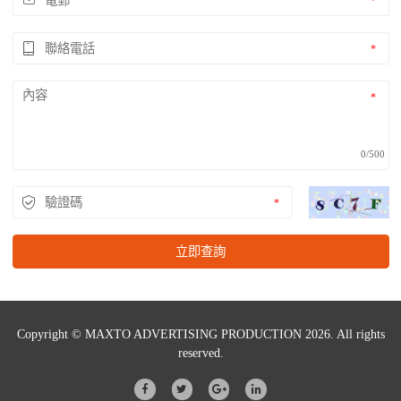
0/500
立即查詢
Copyright © MAXTO ADVERTISING PRODUCTION 2026. All rights
reserved.