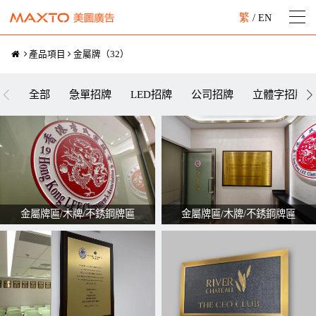
繁
/
EN
產品項目
金屬牌
（
32
）
全部
急單招牌
LED招牌
公司招牌
立體字招牌
金屬牌匾/木牌/不銹鋼牌匾
金屬牌匾/木牌/不銹鋼牌匾