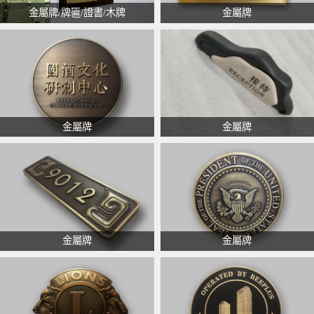
金屬牌/牌匾/證書/木牌
金屬牌
金屬牌
金屬牌
金屬牌
金屬牌