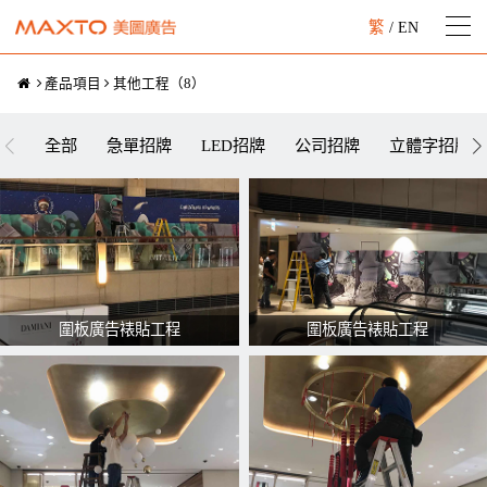
繁
/
EN
產品項目
其他工程
（
8
）
全部
急單招牌
LED招牌
公司招牌
立體字招牌
圍板廣告裱貼工程
圍板廣告裱貼工程