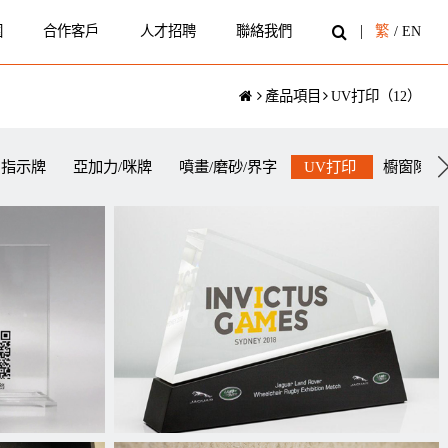
圍
合作客戶
人才招聘
聯絡我們
繁
/
EN
產品項目
UV打印
（
12
）
指示牌
亞加力/咪牌
噴畫/磨砂/界字
UV打印
櫥窗陳列