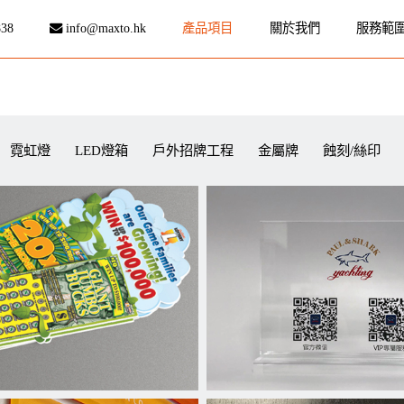
838
info@maxto.hk
產品項目
關於我們
服務範
霓虹燈
LED燈箱
戶外招牌工程
金屬牌
蝕刻/絲印