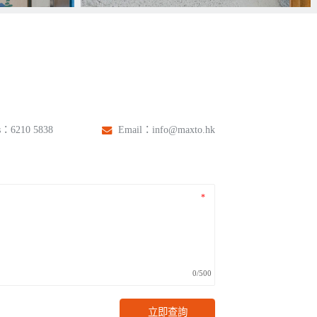
s：
6210 5838
Email：
info@maxto.hk
0/500
立即查詢