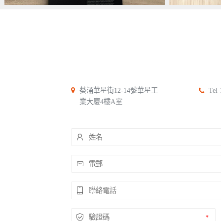
葵涌華星街12-14號華星工
Tel
業大廈4樓A室