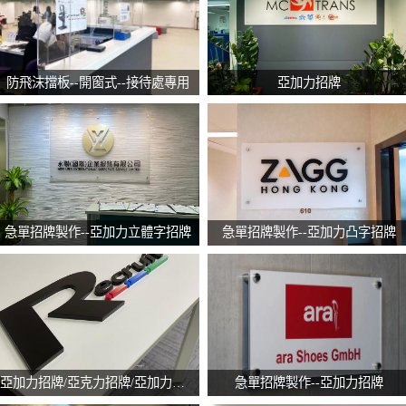
防飛沫擋板--開窗式--接待處專用
亞加力招牌
急單招牌製作--亞加力立體字招牌
急單招牌製作--亞加力凸字招牌
亞加力招牌/亞克力招牌/亞加力凸字
急單招牌製作--亞加力招牌