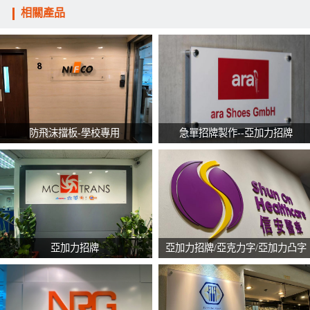
相關產品
防飛沫擋板-學校專用
急單招牌製作--亞加力招牌
亞加力招牌
亞加力招牌/亞克力字/亞加力凸字