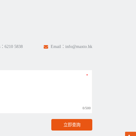
s：
6210 5838
Email：
info@maxto.hk
0/500
立即查詢