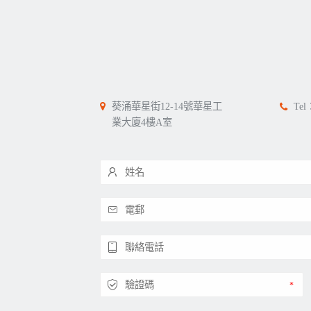
葵涌華星街12-14號華星工
Tel
業大廈4樓A室