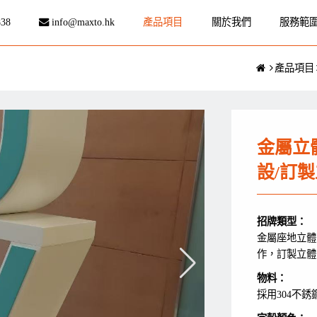
838
info@maxto.hk
產品項目
關於我們
服務範
產品項目
金屬立
設/訂
招牌類型：
金屬座地立體
作，訂製立體字，
物料：
採用304不