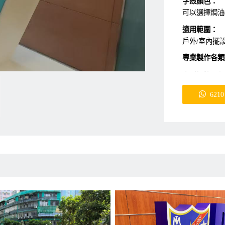
字殼顏色：
可以選擇焗油(p
適用範圍：
戶外/室內擺設
專業製作各類
大型招牌工程
牌、招牌燈箱
6210
牌、伸出式招