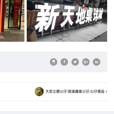
12
大型立體公仔/玻璃纖維公仔/公仔擺設