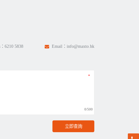
s：
6210 5838
Email：
info@maxto.hk
0/500
立即查詢