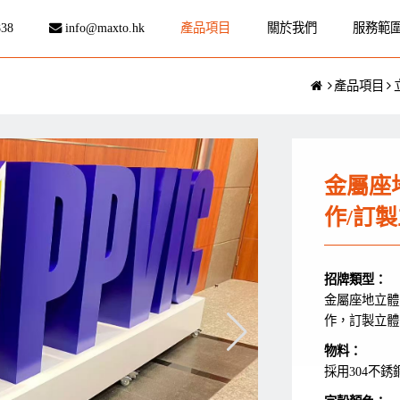
838
info@maxto.hk
產品項目
關於我們
服務範
產品項目
金屬座
作/訂
招牌類型：
金屬座地立體
作，訂製立體字，
物料：
採用304不