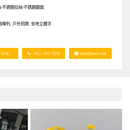
油/不銹鋼拉絲/不銹鋼鏡面
動陳列, 戶外招牌, 坐地立體字
 5838
+852 3495 5838
info@maxto.hk