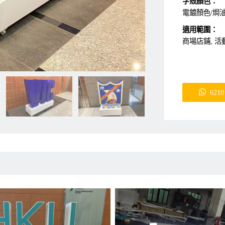
字殼顏色：
電鍍顏色/焗
適用範圍：
商場店鋪, 活
6210