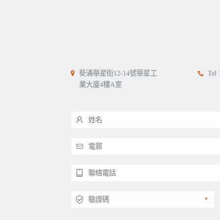
葵涌華星街12-14號華星工
Tel
業大廈4樓A室