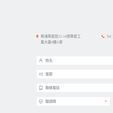
葵涌華星街12-14號華星工
Tel
業大廈4樓A室