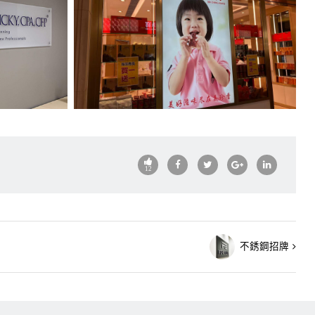
12
不銹鋼招牌