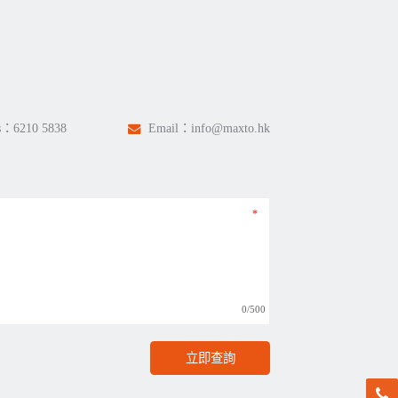
s：
6210 5838
Email：
info@maxto.hk
0/500
立即查詢