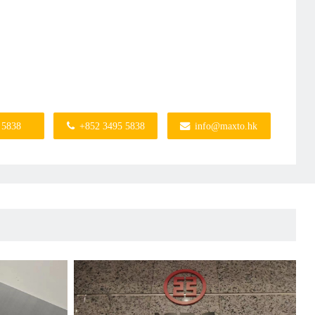
 5838
+852 3495 5838
info@maxto.hk