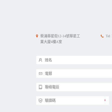
葵涌華星街12-14號華星工
Tel
業大廈4樓A室