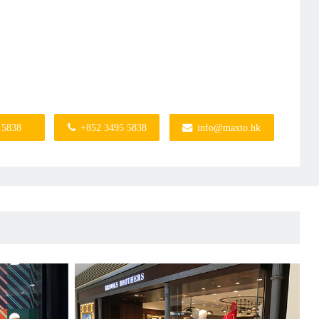
 5838
+852 3495 5838
info@maxto.hk