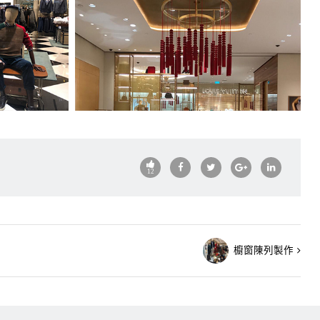
12
櫥窗陳列製作