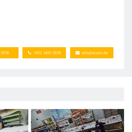
 5838
+852 3495 5838
info@maxto.hk