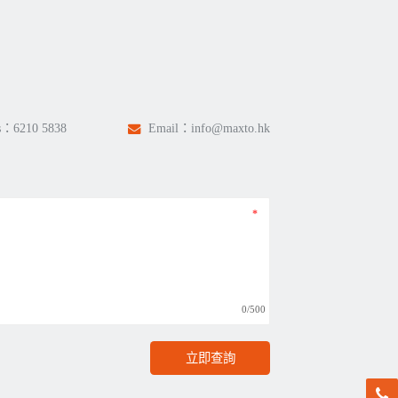
s：
6210 5838
Email：
info@maxto.hk
0/500
立即查詢