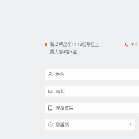
葵涌華星街12-14號華星工
Tel
業大廈4樓A室