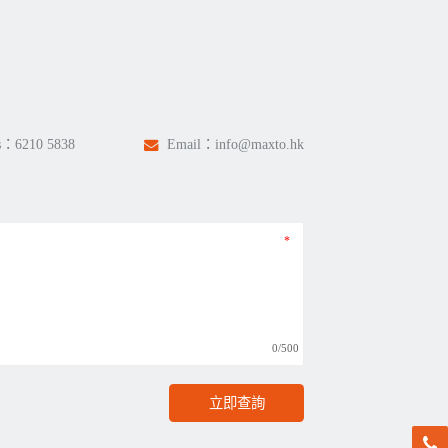
s：
6210 5838
Email：
info@maxto.hk
0/500
立即查詢