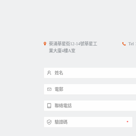
葵涌華星街12-14號華星工
Tel
業大廈4樓A室