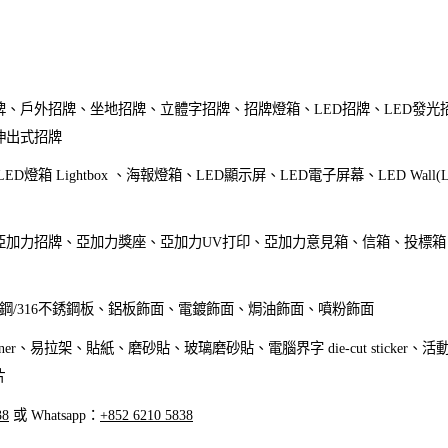
牌、戶外招牌、坐地招牌、
立體字招牌、招牌燈箱、LED招牌、
LED發光
伸出式招牌
ge、LED燈箱 Lightbox 、海報燈箱、LED顯示屏、LED電子屏幕、LED Wa
亞加力招牌、亞加力獎座、亞加力UV打印、亞加力意見箱、信箱、投標箱
銹鋼/316不銹鋼板、鋁板飾面、電鍍飾面、焗油飾面、噴粉飾面
ner、易拉架、貼紙、磨砂貼、玻璃磨砂貼、電腦界字 die-cut sticke
片
38
或 Whatsapp：
+852 6210 5838