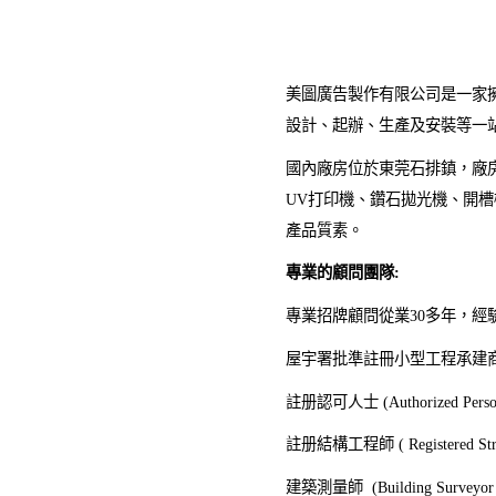
美圖廣告製作有限公司是一家
設計、起辦、生產及安裝等一
國內廠房位於東莞石排鎮，廠房
UV打印機、鑽石拋光機、開
產品質素。
專業的顧問團隊:
專業招牌顧問從業30多年，經
屋宇署批準註冊小型工程承建商(第I 
註册認可人士 (Authorized Person
註册結構工程師 ( Registered Struct
建築測量師 (Building Surveyor 