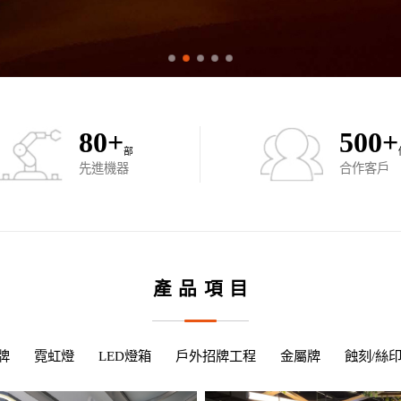
80
+
500
+
部
先進機器
合作客戶
產品項目
牌
霓虹燈
LED燈箱
戶外招牌工程
金屬牌
蝕刻/絲