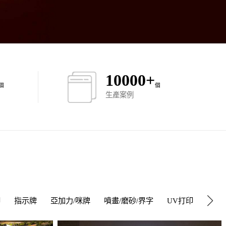
10000
+
個
個
生產案例
印
指示牌
亞加力/咪牌
噴畫/磨砂/界字
UV打印
櫥窗