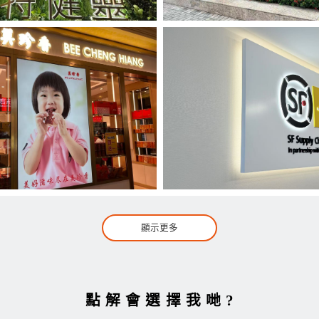
顯示更多
點解會選擇我哋?