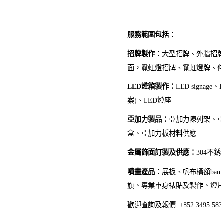
服務範圍包括：
招牌製作：
大型招牌
、外牆招
面，霓虹燈招牌、霓虹燈牌、
LED燈箱製作：
LED signa
案)
、
LED燈座
亞加力製品：
亞加力陳列架、
盒、亞加力板材料供應
金屬飾面訂製及供應：
304不
噴畫產品：
展板、帆布橫額ban
旗、專業車身裱貼及製作、燈
歡迎查詢及報價:
+852 3495 58