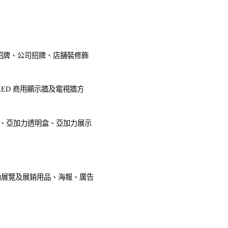
招牌、
公司招牌、
店舖裝修飾
ll(LED 商用顯示牆及電視牆方
、亞加力透明盒、亞加力展示
r、活動展覽及展銷用品、海報、廣告